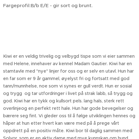
Fargeprofil:B/b E/E - gir sort og brunt.
Kiwi er en veldig trivelig og velbygd tispe som vi eier sammen
med Helene, innehaver av kennel Madam Gautier. Kiwi har en
stamtavle med "nye" linjer for oss og er selv en utavl. Hun har
en far som er 9 år gammel, øyelyst fri og fortsatt med god
tann/munnhelse, noe som vi synes er gull verdt. Hun er sosial
og trygg og tar utfordringer i livet på strak labb, så trygg og
god. Kiwi har en tykk og kullsort pels. lang hals, sterk rett
overlinjeog en perfekt rett hale. Hun har gode bevegelser og
bærere seg fint. Vi gleder oss til å følge utviklingen hennes og
håper at hun etter hvert kan være med på å prege vårt
oppdrett på en positiv måte. Kiwi bor til daglig sammen med
Solvor, som er en aktiv dame med mye kunnskap om hund.