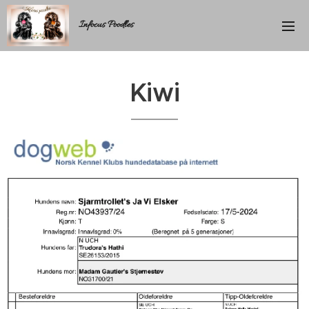
Infocus Poodles
Kiwi